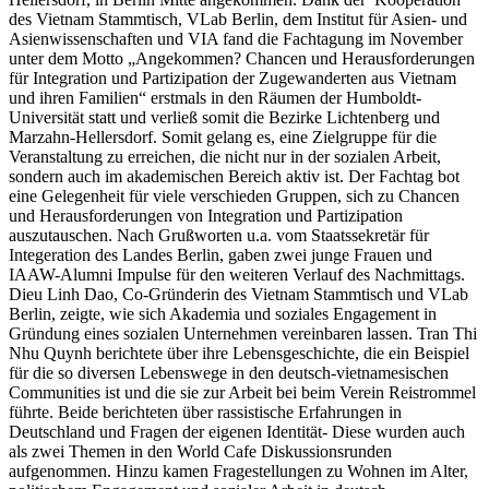
des Vietnam Stammtisch, VLab Berlin, dem Institut für Asien- und
Asienwissenschaften und VIA fand die Fachtagung im November
unter dem Motto „Angekommen? Chancen und Herausforderungen
für Integration und Partizipation der Zugewanderten aus Vietnam
und ihren Familien“ erstmals in den Räumen der Humboldt-
Universität statt und verließ somit die Bezirke Lichtenberg und
Marzahn-Hellersdorf. Somit gelang es, eine Zielgruppe für die
Veranstaltung zu erreichen, die nicht nur in der sozialen Arbeit,
sondern auch im akademischen Bereich aktiv ist. Der Fachtag bot
eine Gelegenheit für viele verschieden Gruppen, sich zu Chancen
und Herausforderungen von Integration und Partizipation
auszutauschen. Nach Grußworten u.a. vom Staatssekretär für
Integeration des Landes Berlin, gaben zwei junge Frauen und
IAAW-Alumni Impulse für den weiteren Verlauf des Nachmittags.
Dieu Linh Dao, Co-Gründerin des Vietnam Stammtisch und VLab
Berlin, zeigte, wie sich Akademia und soziales Engagement in
Gründung eines sozialen Unternehmen vereinbaren lassen. Tran Thi
Nhu Quynh berichtete über ihre Lebensgeschichte, die ein Beispiel
für die so diversen Lebenswege in den deutsch-vietnamesischen
Communities ist und die sie zur Arbeit bei beim Verein Reistrommel
führte. Beide berichteten über rassistische Erfahrungen in
Deutschland und Fragen der eigenen Identität- Diese wurden auch
als zwei Themen in den World Cafe Diskussionsrunden
aufgenommen. Hinzu kamen Fragestellungen zu Wohnen im Alter,