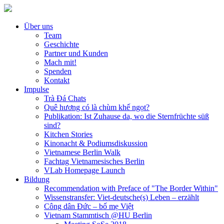
Über uns
Team
Geschichte
Partner und Kunden
Mach mit!
Spenden
Kontakt
Impulse
Trà Đá Chats
Quê hương có là chùm khế ngọt?
Publikation: Ist Zuhause da, wo die Sternfrüchte süß
sind?
Kitchen Stories
Kinonacht & Podiumsdiskussion
Vietnamese Berlin Walk
Fachtag Vietnamesisches Berlin
VLab Homepage Launch
Bildung
Recommendation with Preface of "The Border Within"
Wissenstransfer: Viet-deutsche(s) Leben – erzählt
Công dân Đức – bố mẹ Việt
Vietnam Stammtisch @HU Berlin