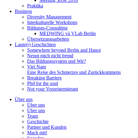
Meeting SoSe 2018
Praktika
Business
Diversity Management
Interkulturelle Workshops
Bildungs-Consulting
MEDWING và VLab Berlin
Übersetzungsarbeiten
Laute(r) Geschichten
Somewhere beyond Berlin and Hanoi
Nennt mich nicht fremd
Das Bildungssystem und Wir?
Viet Nam
Eine Reise des Schmerzes und Zurückkommens
Breaking Barriers
Phở for the soul
Not your Vorzeigemigrant
Über uns
Über uns
Über uns
Team
Geschichte
Partner und Kunden
Mach mit!