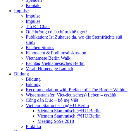
Spenden
Kontakt
Impulse
Impulse
Impulse
Trà Đá Chats
Quê hương có là chùm khế ngọt?
Publikation: Ist Zuhause da, wo die Sternfrüchte süß
sind?
Kitchen Stories
Kinonacht & Podiumsdiskussion
Vietnamese Berlin Walk
Fachtag Vietnamesisches Berlin
VLab Homepage Launch
Bildung
Bildung
Bildung
Recommendation with Preface of "The Border Within"
Wissenstransfer: Viet-deutsche(s) Leben – erzählt
Công dân Đức – bố mẹ Việt
Vietnam Stammtisch @HU Berlin
Vietnam Stammtisch @HU Berlin
Vietnam Stammtisch @HU Berlin
Meeting SoSe 2018
Praktika